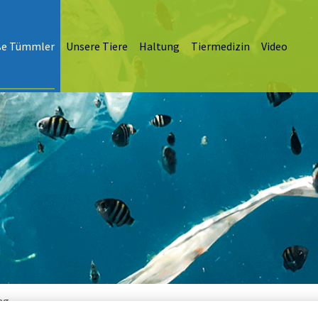
ße Tümmler
Unsere Tiere
Haltung
Tiermedizin
Video
ng