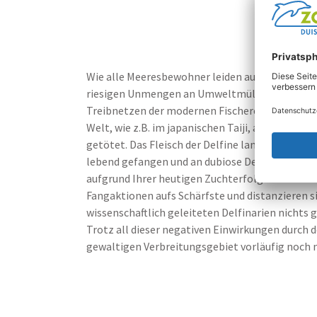
Wie alle Meeresbewohner leiden auch die Groß
riesigen Unmengen an Umweltmüll fallen alljäh
Treibnetzen der modernen Fischerei, in denen 
Welt, wie z.B. im japanischen Taiji, auch heute 
getötet. Das Fleisch der Delfine landet auf dem
lebend gefangen und an dubiose Delfinshows zum
aufgrund Ihrer heutigen Zuchterfolge bereits s
Fangaktionen aufs Schärfste und distanzieren s
wissenschaftlich geleiteten Delfinarien nichts
Trotz all dieser negativen Einwirkungen durc
gewaltigen Verbreitungsgebiet vorläufig noch n