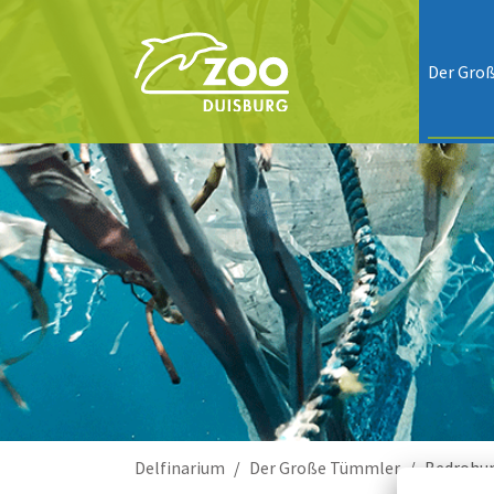
Der Gro
Sie sind hier:
Delfinarium
Der Große Tümmler
Bedrohu