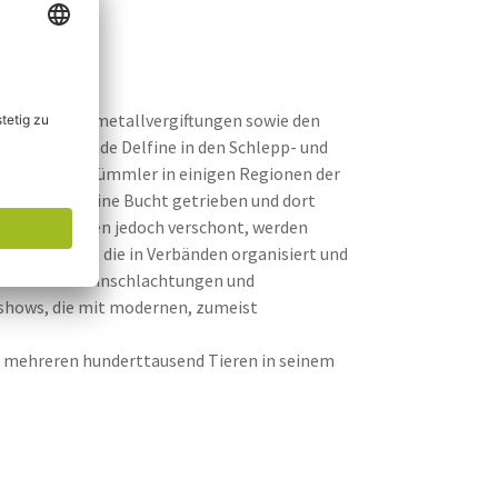
phen, Schwermetallvergiftungen sowie den
underttausende Delfine in den Schlepp- und
werden Große Tümmler in einigen Regionen der
e Delfine in eine Bucht getrieben und dort
reibjagd bleiben jedoch verschont, werden
en der Welt, die in Verbänden organisiert und
len diese Delfinschlachtungen und
nshows, die mit modernen, zumeist
n mehreren hunderttausend Tieren in seinem