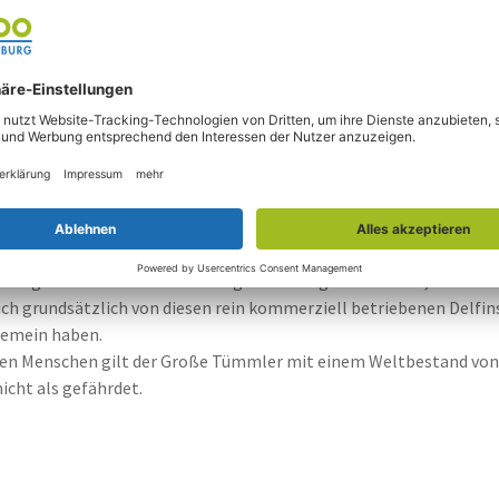
Bedrohung
en Tümmler an der weltweiten Meeresverschmutzung. Ölkatastro
rlichen unzählige Delfine zum Opfer. Zudem sterben jedes Jahr h
die Delfine als unerwünschter Beifang verenden. Darüber hinaus 
noch vom Menschen bejagt. So werden in Taiji Jahr für Jahr tausend
 örtlichen Markt bzw. in den Geschäften. Einzelne Delfine dieser T
eist in Touristenhochburgen verkauft. Alle anerkannten Delfinari
eit zig Jahren auf keine Wildfänge mehr angewiesen sind, verurtei
ich grundsätzlich von diesen rein kommerziell betriebenen Delfi
 gemein haben.
h den Menschen gilt der Große Tümmler mit einem Weltbestand vo
icht als gefährdet.