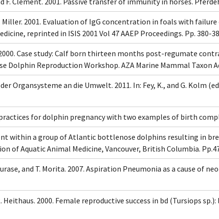
d F. Clément. 2001. Passive transfer of immunity in horses. Pferdeh
 J. Miller. 2001. Evaluation of IgG concentration in foals with failur
dicine, reprinted in ISIS 2001 Vol 47 AAEP Proceedings. Pp. 380-3
 2000. Case study: Calf born thirteen months post-regumate contra
lenose Dolphin Reproduction Workshop. AZA Marine Mammal Taxon Adv
er Organsysteme an die Umwelt. 2011. In: Fey, K., and G. Kolm (eds
practices for dolphin pregnancy with two examples of birth compli
ment within a group of Atlantic bottlenose dolphins resulting in b
on of Aquatic Animal Medicine, Vancouver, British Columbia. Pp.47
urase, and T. Morita. 2007. Aspiration Pneumonia as a cause of neo
 R. Heithaus. 2000. Female reproductive success in bd (Tursiops sp.):