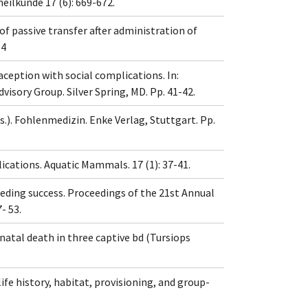
eilkunde 17 (6): 669-672.
e of passive transfer after administration of
84
ception with social complications. In:
isory Group. Silver Spring, MD. Pp. 41-42.
.). Fohlenmedizin. Enke Verlag, Stuttgart. Pp.
cations. Aquatic Mammals. 17 (1): 37-41.
reeding success. Proceedings of the 21st Annual
- 53.
natal death in three captive bd (Tursiops
 life history, habitat, provisioning, and group-