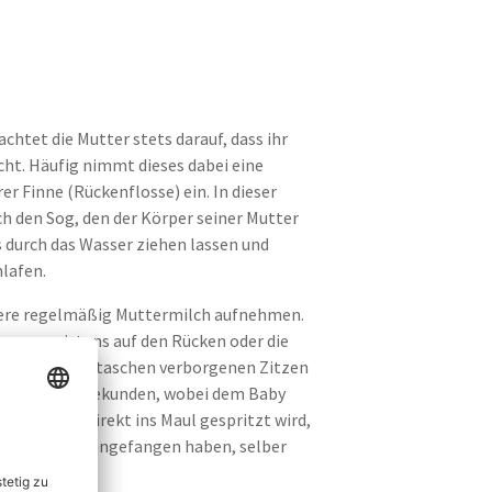
htet die Mutter stets darauf, dass ihr
icht. Häufig nimmt dieses dabei eine
rer Finne (Rückenflosse) ein. In dieser
ch den Sog, den der Körper seiner Mutter
durch das Wasser ziehen lassen und
lafen.
iere regelmäßig Muttermilch aufnehmen.
asser meistens auf den Rücken oder die
an die in Hauttaschen verborgenen Zitzen
 nur wenige Sekunden, wobei dem Baby
 die Milch direkt ins Maul gespritzt wird,
 nachdem sie angefangen haben, selber
säugt.