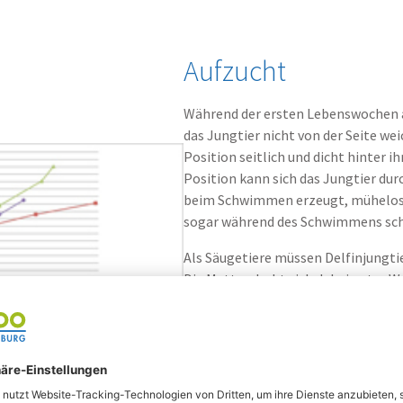
Aufzucht
Während der ersten Lebenswochen ac
das Jungtier nicht von der Seite we
Position seitlich und dicht hinter ih
Position kann sich das Jungtier dur
beim Schwimmen erzeugt, mühelos 
sogar während des Schwimmens sch
Als Säugetiere müssen Delfinjungt
Die Mutter dreht sich dabei unter W
Seite, damit das Baby zum Trinken 
gelangen kann. Der Saugakt dauert
durch spezielle Muskeln des Gesäuges
Viele Jungtiere werden noch lange
Fisch zu fressen, von der Mutter ge