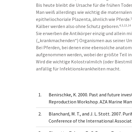
Bis heute bleibt die Ursache für die frühen Todes
Man weiß allerdings wie wichtig die maternalen 
epitheliochoriale Plazenta, ähnlich wie Pferde.
1
Kälber werden also ohne Schutz geboren.
4,5,13,14
Sie erwerben die Antikörper einzig und allein 
(„krankmachenden“) Organismen aus seiner Umg
Bei Pferden, bei denen eine ebensolche anatomi
aufgenommen werden, wobei der größte Teil in
Wird die wichtige Kolostralmilch (oder Biestm
anfällig für Infektionskrankheiten macht.
1.
Benirschke, K. 2000. Past and future inves
Reproduction Workshop. AZA Marine Mamma
2.
Blanchard, M. T., and J. L. Stott. 2007. 
Conference of the International Associati