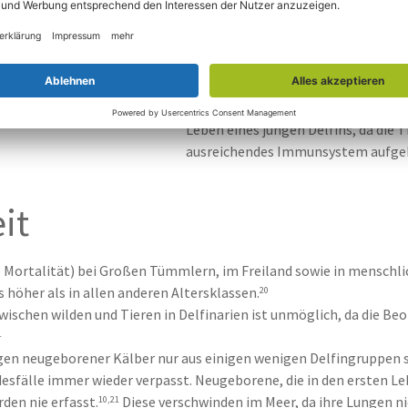
Im Delfinarium werden die Delfinb
und untersucht. Ihre Entwicklung w
Probleme frühzeitig erkennen zu k
Lebensmonate werden sie zudem 2
Unterwasserkameras beobachtet. Die
Leben eines jungen Delfins, da die Ti
ausreichendes Immunsystem aufge
it
 Mortalität) bei Großen Tümmlern, im Freiland sowie in menschlich
 höher als in allen anderen Altersklassen.
20
zwischen wilden und Tieren in Delfinarien ist unmöglich, da die 
1
n neugeborener Kälber nur aus einigen wenigen Delfingruppen s
sfälle immer wieder verpasst. Neugeborene, die in den ersten L
den nie erfasst.
Diese verschwinden im Meer, da ihre Lungen ni
10,21