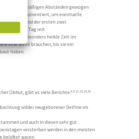
abies in regelmäßigen Abständen gewogen
ird genau dokumentiert, um eventuelle
önnen. Während der ersten zwei
4 Stunden am Tag mit
s ist eine besonders heikle Zeit im
ere eine Weile brauchen, bis sie ein
baut haben.
er Obhut, gibt es viele Berichte.
8,9,12,15,18,20
Beobachtung wilder neugeborener Delfine im
tammen und auch in diesen sehr gut
ebenstagen versterben werden in den meisten
e belüftet waren.