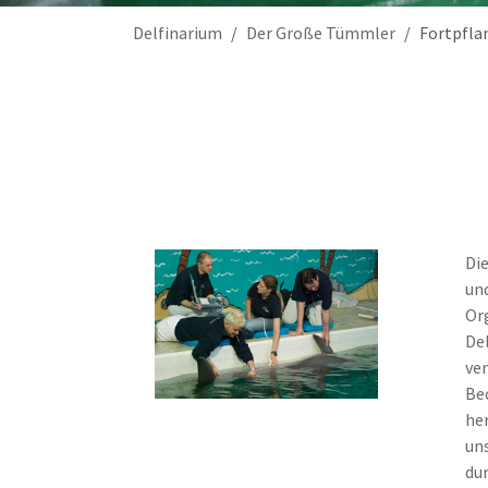
Sie sind hier:
Delfinarium
Der Große Tümmler
Fortpfla
Die
un
Or
Del
ver
Be
he
uns
du