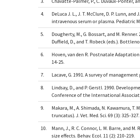
3.
Chavatte-Palmer, P., C. Duvaux-Ponter, an
4.
DeLuca J. L., J. T. McClure, D. P. Lunn, and
intravenous serum or plasma. Pediatric Me
5.
Dougherty, M., G. Bossart, and M. Renner.
Duffield, D., and T. Robeck (eds.). Bott
6.
Hoven, van den R. Postnatale Adaptation d
14-25.
7.
Lacave, G. 1991. A survey of management 
8.
Lindsay, D., and P. Gerstl. 1990. Develop
Conference of the International Associati
9.
Makara, M., A. Shimada, N. Kawamura, T. M
truncatus). J. Vet. Med. Sci. 69 (3): 325-327.
10.
Mann, J., R. C. Connor, L. M. Barre, and M.
size effects. Behav. Ecol. 11 (2): 210-219.