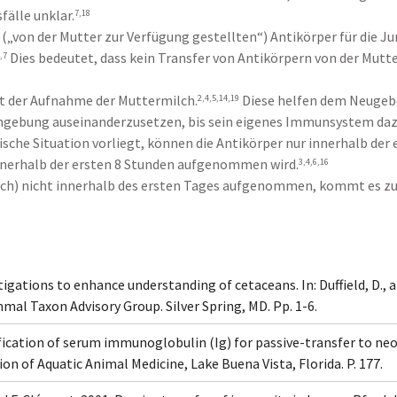
fälle unklar.
7,18
(„von der Mutter zur Verfügung gestellten“) Antikörper für die Ju
Dies bedeutet, dass kein Transfer von Antikörpern von der Mutte
,7
mit der Aufnahme der Muttermilch.
Diese helfen dem Neugeb
2,4,5,14,19
ebung auseinanderzusetzen, bis sein eigenes Immunsystem dazu
sche Situation vorliegt, können die Antikörper nur innerhalb der
nerhalb der ersten 8 Stunden aufgenommen wird.
3,4,6,16
ilch) nicht innerhalb des ersten Tages aufgenommen, kommt es zu
tigations to enhance understanding of cetaceans. In: Duffield, D., 
l Taxon Advisory Group. Silver Spring, MD. Pp. 1-6.
Purification of serum immunoglobulin (Ig) for passive-transfer to n
on of Aquatic Animal Medicine, Lake Buena Vista, Florida. P. 177.