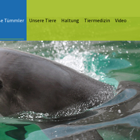
ße Tümmler
Unsere Tiere
Haltung
Tiermedizin
Video