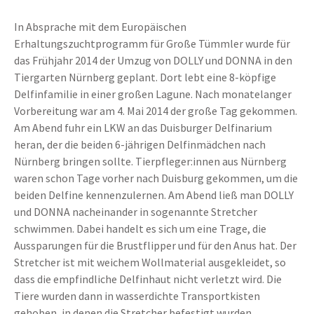
In Absprache mit dem Europäischen
Erhaltungszuchtprogramm für Große Tümmler wurde für
das Frühjahr 2014 der Umzug von DOLLY und DONNA in den
Tiergarten Nürnberg geplant. Dort lebt eine 8-köpfige
Delfinfamilie in einer großen Lagune. Nach monatelanger
Vorbereitung war am 4. Mai 2014 der große Tag gekommen.
Am Abend fuhr ein LKW an das Duisburger Delfinarium
heran, der die beiden 6-jährigen Delfinmädchen nach
Nürnberg bringen sollte. Tierpfleger:innen aus Nürnberg
waren schon Tage vorher nach Duisburg gekommen, um die
beiden Delfine kennenzulernen. Am Abend ließ man DOLLY
und DONNA nacheinander in sogenannte Stretcher
schwimmen. Dabei handelt es sich um eine Trage, die
Aussparungen für die Brustflipper und für den Anus hat. Der
Stretcher ist mit weichem Wollmaterial ausgekleidet, so
dass die empfindliche Delfinhaut nicht verletzt wird. Die
Tiere wurden dann in wasserdichte Transportkisten
gehoben, in denen die Stretcher befestigt wurden.