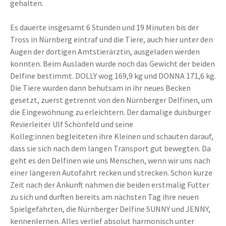
gehalten.
Es dauerte insgesamt 6 Stunden und 19 Minuten bis der
Tross in Nürnberg eintraf und die Tiere, auch hier unter den
Augen der dortigen Amtstierärztin, ausgeladen werden
konnten. Beim Ausladen wurde noch das Gewicht der beiden
Delfine bestimmt. DOLLY wog 169,9 kg und DONNA 171,6 kg.
Die Tiere wurden dann behutsam in ihr neues Becken
gesetzt, zuerst getrennt von den Nürnberger Delfinen, um
die Eingewöhnung zu erleichtern. Der damalige duisburger
Revierleiter Ulf Schönfeld und seine
Kolleg:innen begleiteten ihre Kleinen und schauten darauf,
dass sie sich nach dem langen Transport gut bewegten. Da
geht es den Delfinen wie uns Menschen, wenn wir uns nach
einer längeren Autofahrt recken und strecken. Schon kurze
Zeit nach der Ankunft nahmen die beiden erstmalig Futter
zu sich und durften bereits am nächsten Tag ihre neuen
Spielgefährten, die Nürnberger Delfine SUNNY und JENNY,
kennenlernen. Alles verlief absolut harmonisch unter